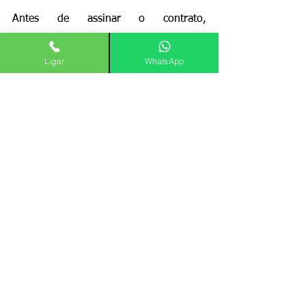
Antes de assinar o contrato, 
recomenda-se verificar o estado civil e o 
Ligar
WhatsApp
regime de bens dos contratantes. Se o 
prazo for igual ou superior a dez anos, 
a assinatura da esposa (ou do cônjuge) 
é obrigatória para garantir a segurança 
jurídica do negócio.
Mesmo em contratos mais curtos, é útil 
consultar advogados especializados 
para avaliar cláusulas que possam afetar 
o patrimônio do casal. Cartórios e 
tabelionatos podem auxiliar na 
conferência da documentação e 