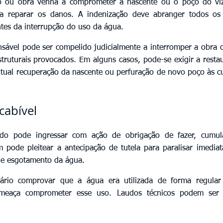
 ou obra venha a comprometer a nascente ou o poço do vizi
a reparar os danos. A indenização deve abranger todos os p
ntes da interrupção do uso da água.
sável pode ser compelido judicialmente a interromper a obra ou,
truturais provocados. Em alguns casos, pode-se exigir a resta
ntual recuperação da nascente ou perfuração de novo poço às cu
 cabível
ado pode ingressar com ação de obrigação de fazer, cumu
 pode pleitear a antecipação de tutela para paralisar imediat
 de esgotamento da água.
sário comprovar que a água era utilizada de forma regular
eaça comprometer esse uso. Laudos técnicos podem ser f