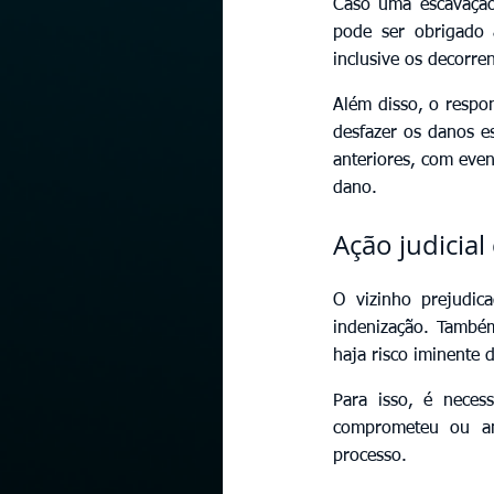
Caso uma escavação
pode ser obrigado 
inclusive os decorre
Além disso, o respon
desfazer os danos es
anteriores, com eve
dano.
Ação judicial
O vizinho prejudic
indenização. Também
haja risco iminente
Para isso, é neces
comprometeu ou am
processo.