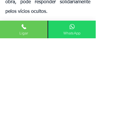
obra, pode responder solidariamente 
pelos vícios ocultos.
Essa interpretação garante maior 
Ligar
WhatsApp
proteção ao consumidor, que muitas 
vezes não teria condições de enfrentar 
sozinho uma construtora de grande 
porte.
A importância da atuação 
do advogado
Diante de um imóvel com vícios ocultos, 
o comprador deve buscar orientação 