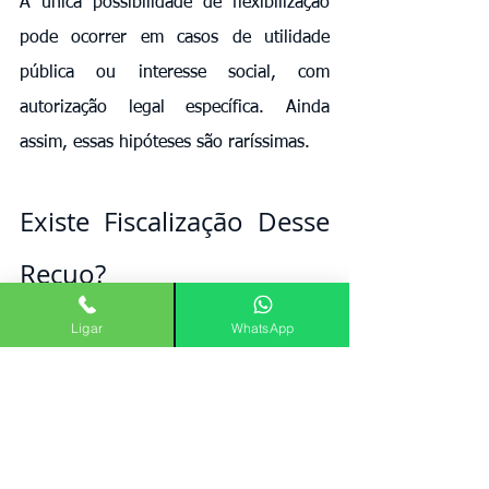
A única possibilidade de flexibilização 
pode ocorrer em casos de utilidade 
pública ou interesse social, com 
autorização legal específica. Ainda 
assim, essas hipóteses são raríssimas.
Existe Fiscalização Desse 
Recuo?
Ligar
WhatsApp
Nas áreas rurais, a fiscalização costuma 
ser mais limitada. Porém, isso não 
exclui a responsabilidade do 
proprietário. Se o vizinho ajuizar ação, 