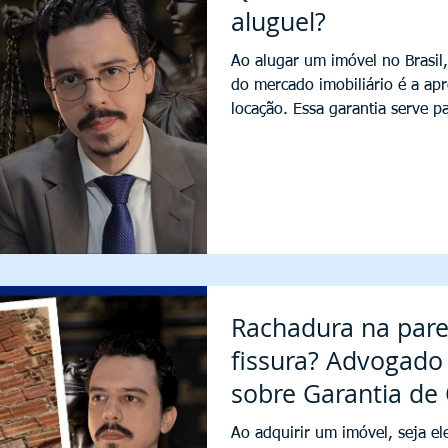
aluguel?
Ao alugar um imóvel no Brasil,
do mercado imobiliário é a ap
locação. Essa garantia serve p
caso de inadimplência ou dan
impacta diretamente o inquilino
opção é mais vantajosa. As m
caução , fiador e seguro fiança . Mas qual delas é a melhor?
Como advogado imobiliário, a
análise detalhada
Rachadura na pare
fissura? Advogado 
sobre Garantia de
Ao adquirir um imóvel, seja 