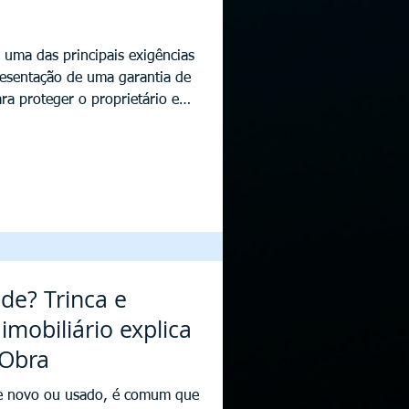
 uma das principais exigências
resentação de uma garantia de
ara proteger o proprietário em
os ao imóvel, mas também
, que precisa avaliar qual
odalidades mais comuns são
presento neste texto uma
de? Trinca e
imobiliário explica
 Obra
ele novo ou usado, é comum que