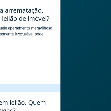
 a arrematação.
eilão de imóvel?
quele apartamento maravilhoso
temente irrecusável pode
 em leilão. Quem
tigas?