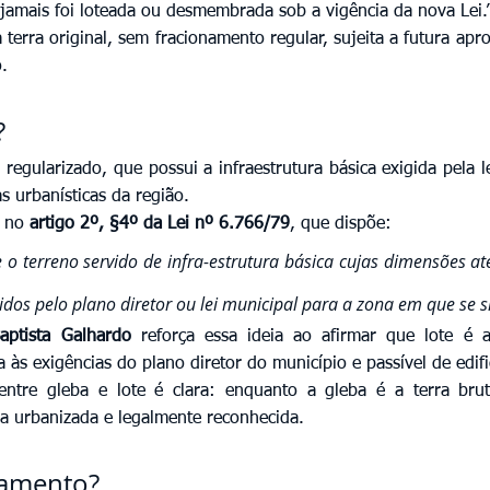
 jamais foi loteada ou desmembrada sob a vigência da nova Lei.
a terra original, sem fracionamento regular, sujeita a futura apr
.
?
á regularizado, que possui a infraestrutura básica exigida pela l
 urbanísticas da região.
 no 
artigo 2º, §4º da Lei nº 6.766/79
, que dispõe:
e o terreno servido de infra-estrutura básica cujas dimensões a
idos pelo plano diretor ou lei municipal para a zona em que se s
aptista Galhardo
 reforça essa ideia ao afirmar que lote é 
 às exigências do plano diretor do município e passível de edif
entre gleba e lote é clara: enquanto a gleba é a terra brut
a urbanizada e legalmente reconhecida.
eamento?