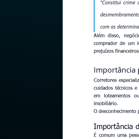
“Constitui crime
desmembramento d
com as determinaç
Além disso, negóci
comprador de um lot
prejuízos financeiros
Importância 
Corretores especial
cuidados técnicos e 
em loteamentos ou
imobiliário.
O desconhecimento p
Importância 
É comum uma pesso