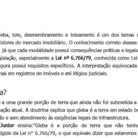
gleba, lote, desmembramento e loteamento é um dos temas ma
stidores do mercado imobiliário. O conhecimento correto desses c
s, já que cada modalidade possui consequências práticas e legais 
islação, especialmente a 
Lei nº 6.766/79
, conhecida como Lei
gura possui requisitos específicos. A interpretação equivocada
s em registros de imóveis e até litígios judiciais.
a?
 a uma grande porção de terra que ainda não foi submetida a 
lação atual. A doutrina explica que gleba é a terra em estado b
ão e sem atendimento às exigências legais de infraestrutura.
Junior
 ensina:“Gleba é a porção de terra que não tenha
égide da Lei n° 6.766/79, o que equivale dizer que estaremos 