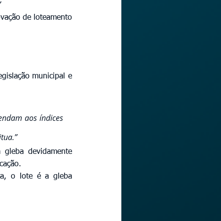
”
ovação de loteamento 
egislação municipal e 
tendam aos índices 
itua.”
a gleba devidamente 
icação.
a, o lote é a gleba 