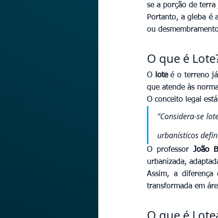
se a porção de terra
Portanto, a gleba é 
ou desmembramento
O que é Lote
O 
lote
 é o terreno j
que atende às normas
O conceito legal está
“Considera-se lot
urbanísticos defin
O professor 
João B
urbanizada, adaptada
Assim, a diferença 
transformada em áre
O que é Lot