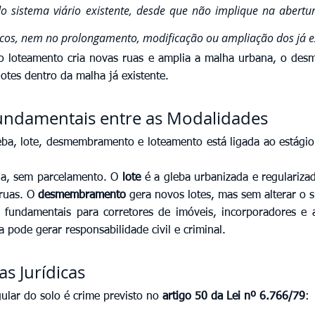
o sistema viário existente, desde que não implique na abertur
cos, nem no prolongamento, modificação ou ampliação dos já ex
o loteamento cria novas ruas e amplia a malha urbana, o de
lotes dentro da malha já existente.
undamentais entre as Modalidades
leba, lote, desmembramento e loteamento está ligada ao estágio
rua, sem parcelamento. O 
lote
 é a gleba urbanizada e regulariza
ruas. O 
desmembramento
 gera novos lotes, mas sem alterar o s
o fundamentais para corretores de imóveis, incorporadores e 
ta pode gerar responsabilidade civil e criminal.
s Jurídicas
ular do solo é crime previsto no 
artigo 50 da Lei nº 6.766/79
: