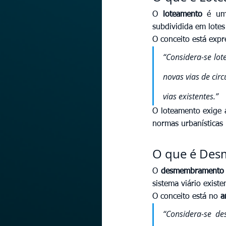
O 
loteamento
 é um
subdividida em lotes
O conceito está expr
“Considera-se lot
novas vias de cir
vias existentes.”
O loteamento exige a
normas urbanísticas 
O que é De
O 
desmembramento
sistema viário exist
O conceito está no 
a
“Considera-se d