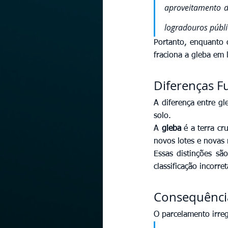
aproveitamento d
logradouros públi
Portanto, enquanto 
fraciona a gleba em 
Diferenças F
A diferença entre g
solo.
A 
gleba
 é a terra c
novos lotes e novas 
Essas distinções sã
classificação incorre
Consequência
O parcelamento irreg