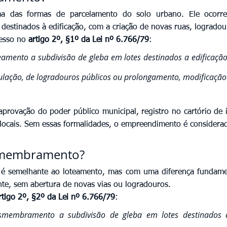
a das formas de parcelamento do solo urbano. Ele ocorre
 destinados à edificação, com a criação de novas ruas, logradour
esso no 
artigo 2º, §1º da Lei nº 6.766/79
:
eamento a subdivisão de gleba em lotes destinados a edificação
culação, de logradouros públicos ou prolongamento, modificação
provação do poder público municipal, registro no cartório de i
locais. Sem essas formalidades, o empreendimento é considerad
smembramento?
 é semelhante ao loteamento, mas com uma diferença fundament
ente, sem abertura de novas vias ou logradouros.
rtigo 2º, §2º da Lei nº 6.766/79
:
esmembramento a subdivisão de gleba em lotes destinados a