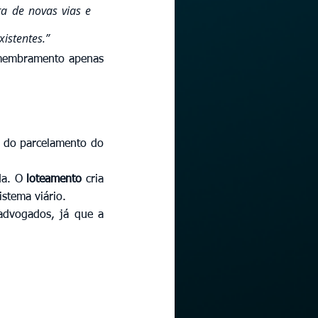
a de novas vias e 
istentes.”
smembramento apenas 
 do parcelamento do 
da. O 
loteamento
 cria 
istema viário.
advogados, já que a 