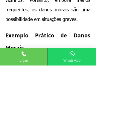
vizinhos. Portanto, embora menos 
frequentes, os danos morais são uma 
possibilidade em situações graves.
Exemplo Prático de Danos 
Morais
Ligar
WhatsApp
Suponha que o inquilino, ao devolver o 
imóvel, deixa mensagens ofensivas 
gravadas nas portas, expondo o locador 
a humilhação perante outros 
condôminos. O locador, sentindo-se 
envergonhado, busca reparação. Nesse 
caso, o juiz pode reconhecer o dano 
moral, fixando uma indenização para 