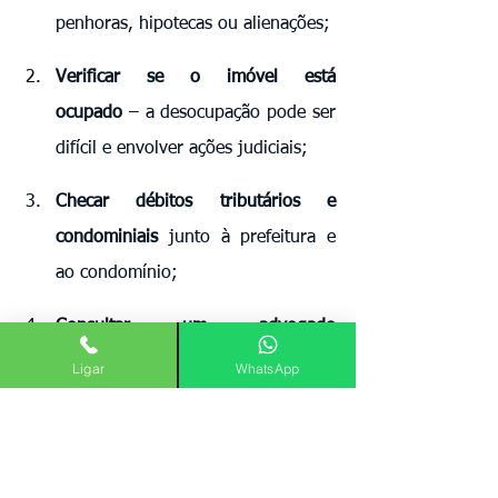
penhoras, hipotecas ou alienações;
Verificar se o imóvel está 
ocupado
 – a desocupação pode ser 
difícil e envolver ações judiciais;
Checar débitos tributários e 
condominiais
 junto à prefeitura e 
ao condomínio;
Consultar um advogado 
especializado em leilões e direito 
Ligar
WhatsApp
imobiliário
 antes de participar do 
leilão.
A posse do imóvel é 