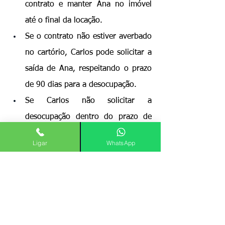
contrato e manter Ana no imóvel 
até o final da locação.
Se o contrato não estiver averbado 
no cartório, Carlos pode solicitar a 
saída de Ana, respeitando o prazo 
de 90 dias para a desocupação.
Se Carlos não solicitar a 
desocupação dentro do prazo de 
90 dias após a compra, Ana pode 
Ligar
WhatsApp
permanecer no imóvel até o fim do 
contrato, pois a lei presume que ele 
aceitou a locação.
Esse exemplo ilustra a importância do 
registro do contrato e do cumprimento 