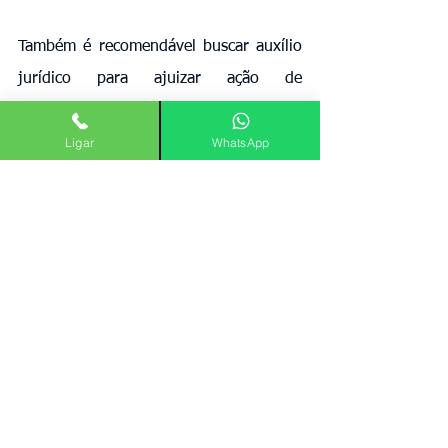
Também é recomendável buscar auxílio 
jurídico para ajuizar ação de 
indenização, com base no artigo 927 do 
Ligar
WhatsApp
Código Civil e nos dispositivos do 
Código de Defesa do Consumidor.
Em alguns casos, é possível solicitar 
bloqueio judicial de valores transferidos 
para contas bancárias dos golpistas. 
Quanto mais rápida a ação, maiores as 
chances de recuperação.
A responsabilidade das 