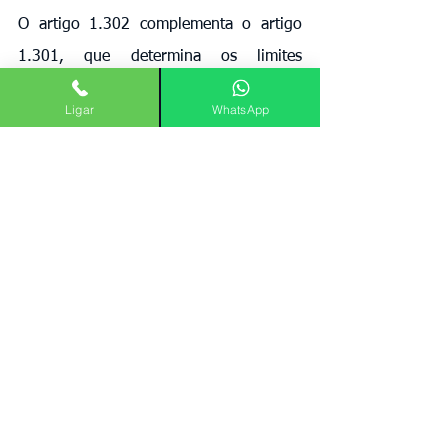
O artigo 1.302 complementa o artigo 
1.301, que determina os limites 
mínimos para construções na divisa dos 
Ligar
WhatsApp
imóveis, especialmente quanto a 
janelas, terraços, eirados e goteiras. 
Enquanto o artigo 1.301 trata de 
prevenção e limites na construção, o 
artigo 1.302 trata de como reagir após 
a obra já estar concluída.
Além disso, a norma está em 
consonância com outros princípios do 
Código Civil, como:
Função social da propriedade (art. 