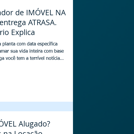
rador de IMÓVEL NA
entrega ATRASA.
io Explica
planta com data específica
amar sua vida inteira com base
a você tem a terrível notícia
que não havia sequer previsão
Isso tira a paz de qualquer
e descumprimento de contrato.
ca atraso nos planos de sua
 progresso. Significa mais
MÓVEL Alugado?
s na Locação