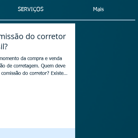
SERVIÇOS
Mais
missão do corretor
il?
momento da compra e venda
são de corretagem. Quem deve
 comissão do corretor? Existe
vremente tratada entre as
ar tudo o que você precisa
do imobiliário brasileiro
 e nesse cenário, o corretor
fundamental. A comissão do