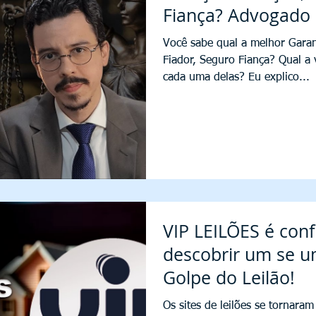
Fiança? Advogado I
Você sabe qual a melhor Garan
Fiador, Seguro Fiança? Qual 
cada uma delas? Eu explico...
VIP LEILÕES é con
descobrir um se um
Golpe do Leilão!
Os sites de leilões se tornara