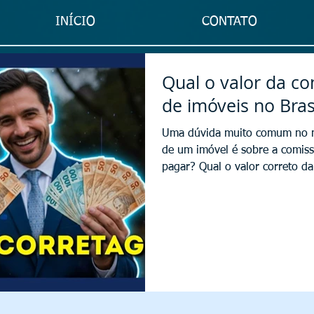
INÍCIO
CONTATO
Qual o valor da co
de imóveis no Bras
Uma dúvida muito comum no 
de um imóvel é sobre a comis
pagar? Qual o valor correto da
algum mínimo e máximo ou é li
partes? Nesse vídeo vou explic
saber sobre esse tema. O merca
movimenta bilhões anualmente,
de imóveis desempenha papel 
corretor de imóveis representa