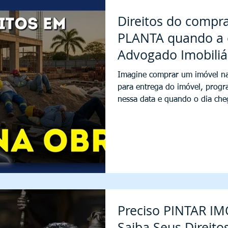
Direitos do comp
PLANTA quando a 
Advogado Imobiliár
Imagine comprar um imóvel na 
para entrega do imóvel, progr
nessa data e quando o dia cheg
de que as obras atrasariam e 
para você receber seu imóvel. 
pessoa. Não se trata apenas d
Atraso na obra também signifi
vida, em seus projetos, em seu
alugueis a ser
Preciso PINTAR I
Saiba Seus Direito