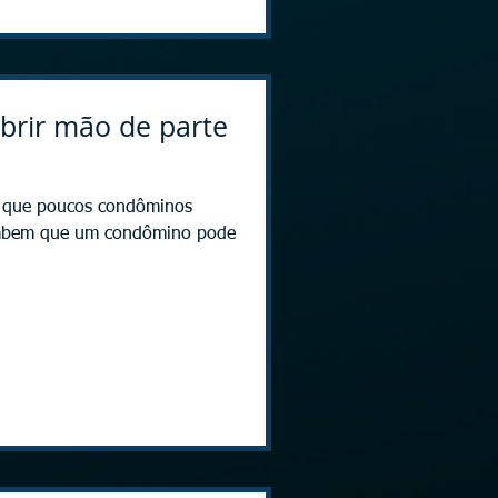
rir mão de parte
to que poucos condôminos
abem que um condômino pode