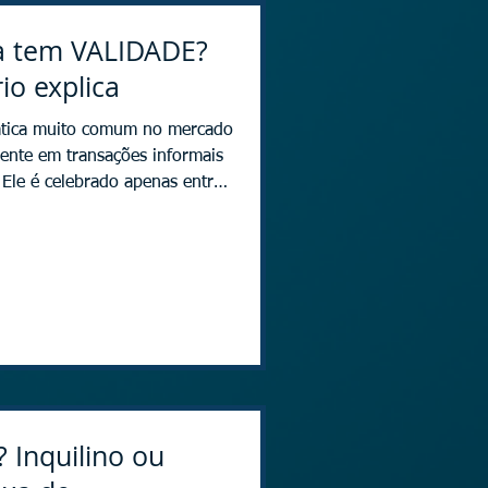
a tem VALIDADE?
io explica
lmente em transações informais
Ele é celebrado apenas entre
stro em cartório. A grande
rato tem validade jurídica. A
 validade
ite os requisitos legais de
ele não transfere a
 Inquilino ou