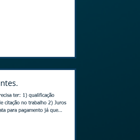
ntes.
isa ter: 1) qualificação
ros
ata para pagamento já que
tões de inicio de pagamento