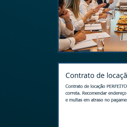
Contrato de locaçã
Contrato de locação PERFEITO!
correta. Recomendar endereço do trabalh
e multas em atraso no pagame
não acontecerá nada se ele nã
de I