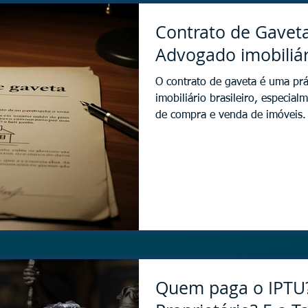
Contrato de Gavet
Advogado imobiliár
O contrato de gaveta é uma prática muito comum no mercado
imobiliário brasileiro, especia
de compra e venda de imóveis. 
comprador e vendedor, sem regi
dúvida que surge é se esse cont
resposta é sim, o contrato de gaveta possui plena
entre as partes, desde que respe
qualquer contrato. No entanto, 
propriedade
Quem paga o IPTU?