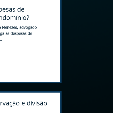
pesas de
ndomínio?
de Menezes, advogado
aga as despesas de
..
rvação e divisão