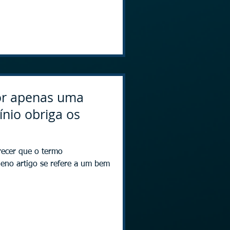
por apenas uma
nio obriga os
arecer que o termo
eno artigo se refere a um bem