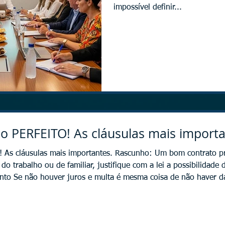
impossível definir...
o PERFEITO! As cláusulas mais importa
 As cláusulas mais importantes. Rascunho: Um bom contrato prec
o ou de familiar, justifique com a lei a possibilidade de citação no trabalho 2) Ju
nto Se não houver juros e multa é mesma coisa de não haver d
o pagar na data correta. 3) Data da posse Importante para ques