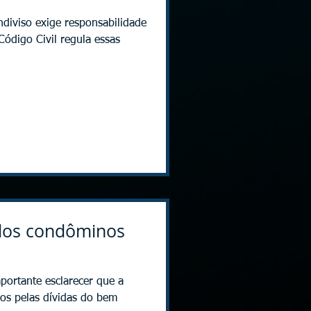
diviso exige responsabilidade
Código Civil regula essas
dos condôminos
portante esclarecer que a
os pelas dívidas do bem